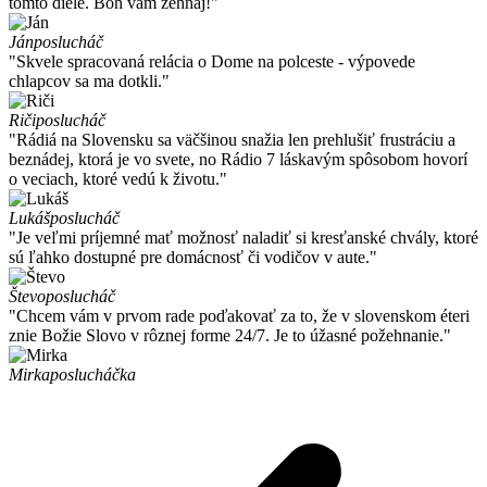
tomto diele. Boh vám žehnaj!"
Ján
poslucháč
"Skvele spracovaná relácia o Dome na polceste - výpovede
chlapcov sa ma dotkli."
Riči
poslucháč
"Rádiá na Slovensku sa väčšinou snažia len prehlušiť frustráciu a
beznádej, ktorá je vo svete, no Rádio 7 láskavým spôsobom hovorí
o veciach, ktoré vedú k životu."
Lukáš
poslucháč
"Je veľmi príjemné mať možnosť naladiť si kresťanské chvály, ktoré
sú ľahko dostupné pre domácnosť či vodičov v aute."
Števo
poslucháč
"Chcem vám v prvom rade poďakovať za to, že v slovenskom éteri
znie Božie Slovo v rôznej forme 24/7. Je to úžasné požehnanie."
Mirka
poslucháčka