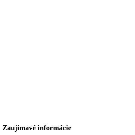
Pripravená cirkev
Ivan Zuštiak nám v piatkovej relácii Hlas
pre Slovensko bude viac hovoriť o tom,
ako má vyzerať pripravená cirkev - a na
čo má byť vlastne pripravená. Reláciu si
môžete po jej odvysielaní vypočuť v
našom archíve tu aj spolu s ďalšími:
Zaujímavé informácie