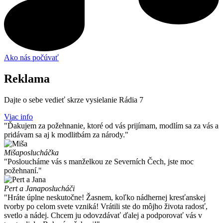
Ako nás počúvať
Reklama
Dajte o sebe vedieť skrze vysielanie Rádia 7
Viac info
"Ďakujem za požehnanie, ktoré od vás prijímam, modlím sa za vás a
pridávam sa aj k modlitbám za národy."
Miša
poslucháčka
"Posloucháme vás s manželkou ze Severních Čech, jste moc
požehnaní."
Pert a Jana
poslucháči
"Hráte úplne neskutočne! Žasnem, koľko nádhernej kresťanskej
tvorby po celom svete vzniká! Vrátili ste do môjho života radosť,
svetlo a nádej. Chcem ju odovzdávať ďalej a podporovať vás v