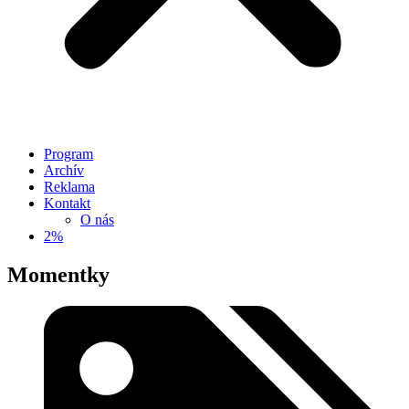
Program
Archív
Reklama
Kontakt
O nás
2%
Momentky